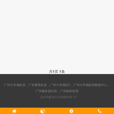
共
1
页
1
条
广州大学城机房，广州番禺机房，广州大学城IDC，广州大学城机房数据中心，
广州服务器托管，广州机柜租用
京ICP备2021040950号-17