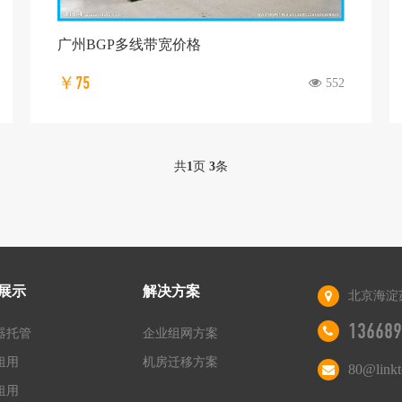
广州BGP多线带宽价格
￥75
552
共
1
页
3
条
展示
解决方案
北京海淀
136689
器托管
企业组网方案
租用
机房迁移方案
80@link
租用