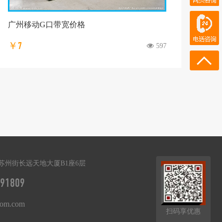
在线客服
电话咨询
广州移动G口带宽价格
13668991809
￥7
597
13436973572
苏州街长远天地大厦B1座6层
91809
tom.com
扫码享优惠