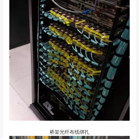
桥架光纤布线绑扎