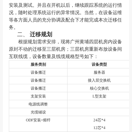
安装及测试。并且在
开机
以后，继续跟踪
系统
的运行情
况，随时处理
系统
运行的异常情况。当然，在
设备运维
等
各方面人员的充分协调及配合下才能完成本次迁移任
务。
二、
迁移规划
根据规划需求安排，现将广州黄埔四层机房内设备
原封不动的迁移至三层机房；三层机房重新布放设备间
互联线缆，设备数量及线缆规格型号如下：
服务类别
设备类型
设备搬迁
服务器
设备搬迁
接入层交换机
设备搬迁
核心交换机
支架安装
L型支架
电源线调整
光缆铺设
ODF安装+熔纤
24芯*4
12芯*4