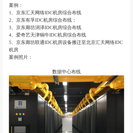
案例：
1
、京东汇天网络
I
DC
机房综合布线
2
、京东有孚
I
DC
机房综合布线；
3
、京东廊坊润泽
I
DC
机房综合布线
4
、爱奇艺天津铜牛
I
DC
机房综合布线
5
、京东廊坊联通
I
DC
机房设备搬迁至北京汇天网络
I
DC
机房
案例照片：
数据中心布线