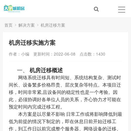
首页
解决方案
机房迁移方案
机房迁移实施方案
作者：小编
更新时间：2022-06-08
点击数：
1430
一、
机房迁移概述
网络系统迁移
具有时间短、系统结构复杂、测试时
间长、设备繁多
价格
昂贵、层次复杂等特点。本项目迁
移，时间非常紧
,
且设备间的稳定性也是一个考验。因
此，必须协调好
各
单位人员的关系，齐心协力才可能在
预定时间内完成迁移工程。
本方案是以尽量不影响
日常
工作或将影响降低到最
低为前提的情况下制定的，即在
休息
日
前
开始迁
移工
作
，到
工作日
以前完成整个
服务器、
网络设备的迁移、