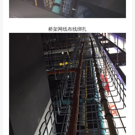
桥架网线布线绑扎